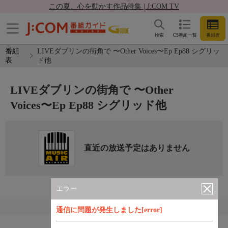
この夏、心を動かす作品特集 | J:COM TV
検索
CS番組一覧
番組表
番組
LIVEダブリンの街角で 〜Other Voices〜Ep Ep88 シグリッ
表
ド他
LIVEダブリンの街角で 〜Other
Voices〜Ep Ep88 シグリッド他
直近の放送予定はありません
エラー
通信に問題が発生しました[error]