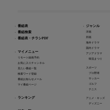
番組表
ジャンル
番組検索
洋画
邦画
番組表・チラシPDF
海外ドラマ
国内ドラマ
マイメニュー
アジアドラマ
リモート録画予約
韓流まつり
お気に入りチャンネル
スポーツ
見たい番組一覧
プロ野球
検索ワード登録
サッカー
番組お知らせメール
ゴルフ
マイ番組ページ
テニス
ランキング
アニメ・キッズ
ディズニー