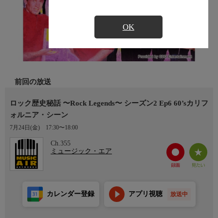
OK
前回の放送
ロック歴史秘話 〜Rock Legends〜 シーズン2 Ep6 60’sカリフ
ォルニア・シーン
7月24日(金)
17:30〜18:00
Ch.355
ミュージック・エア
カレンダー登録
アプリ視聴
放送中