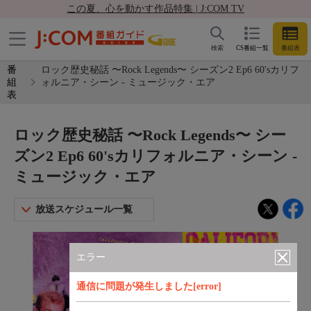
この夏、心を動かす作品特集 | J:COM TV
検索
CS番組一覧
番組表
番
ロック歴史秘話 〜Rock Legends〜 シーズン2 Ep6 60'sカリフ
組
ォルニア・シーン - ミュージック・エア
表
ロック歴史秘話 〜Rock Legends〜 シー
ズン2 Ep6 60'sカリフォルニア・シーン -
ミュージック・エア
放送スケジュール一覧
エラー
通信に問題が発生しました[error]