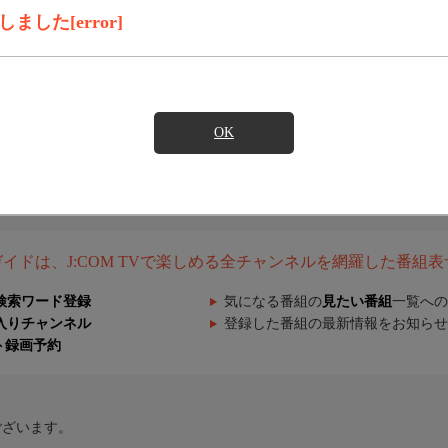
した[error]
OK
組ガイドは、J:COM TVで楽しめる全チャンネルを網羅した番組
検索ワード登録
気になる番組の
見たい番組
一覧への
入りチャンネル
登録した番組の最新情報をお知らせ
ト録画予約
ございます。