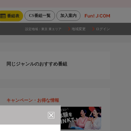
CS番組一覧
加入案内
番組表
地域変更
ログイン
設定地域：
東京 東エリア
同じジャンルのおすすめ番組
キャンペーン・お得な情報