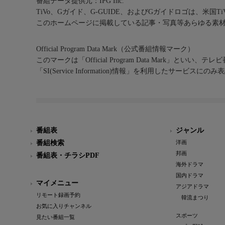
番組データ提供元：IPG Inc.
TiVo、Gガイド、G-GUIDE、およびGガイドロゴは、米国T
このホームページに掲載している記事・写真等あらゆる素
Official Program Data Mark（公式番組情報マーク）
このマークは「Official Program Data Mark」といい
「SI(Service Information)情報」を利用したサービ
番組表
ジャンル
番組検索
洋画
邦画
番組表・チラシPDF
海外ドラマ
国内ドラマ
マイメニュー
アジアドラマ
リモート録画予約
韓流まつり
お気に入りチャンネル
スポーツ
見たい番組一覧