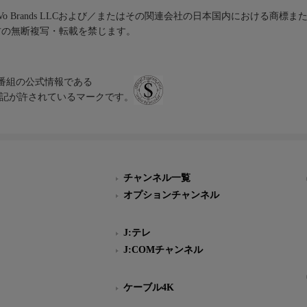
iVo Brands LLCおよび／またはその関連会社の日本国内における商標
材の無断複写・転載を禁じます。
、テレビ番組の公式情報である
スにのみ表記が許されているマークです。
チャンネル一覧
オプションチャンネル
J:テレ
J:COMチャンネル
ケーブル4K