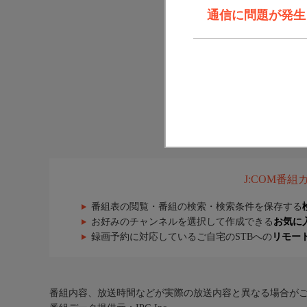
通信に問題が発生しま
J:COM番
番組表の閲覧・番組の検索・検索条件を保存する
お好みのチャンネルを選択して作成できる
お気に
録画予約に対応しているご自宅のSTBへの
リモー
番組内容、放送時間などが実際の放送内容と異なる場合が