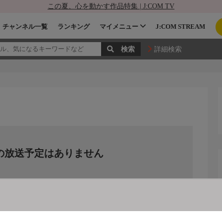
この夏、心を動かす作品特集 | J:COM TV
チャンネル一覧
ランキング
マイメニュー
J:COM STREAM
詳細検索
の放送予定はありません