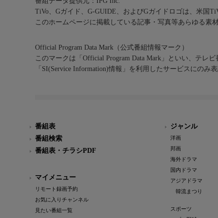
番組データ提供元：IPG Inc.
TiVo、Gガイド、G-GUIDE、およびGガイドロゴは、米国T
このホームページに掲載している記事・写真等あらゆる素
Official Program Data Mark（公式番組情報マーク）
このマークは「Official Program Data Mark」といい
「SI(Service Information)情報」を利用したサービ
番組表
ジャンル
番組検索
洋画
邦画
番組表・チラシPDF
海外ドラマ
国内ドラマ
マイメニュー
アジアドラマ
リモート録画予約
韓流まつり
お気に入りチャンネル
スポーツ
見たい番組一覧