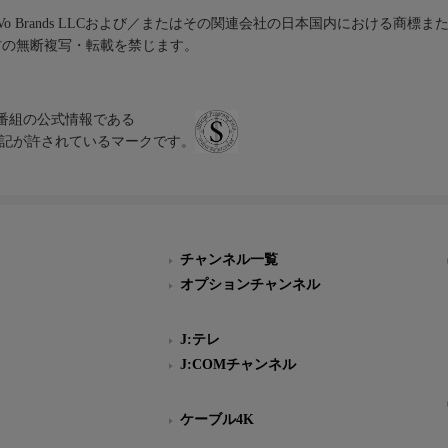
iVo Brands LLCおよび／またはその関連会社の日本国内における商標
材の無断複写・転載を禁じます。
、テレビ番組の公式情報である
スにのみ表記が許されているマークです。
チャンネル一覧
オプションチャンネル
J:テレ
J:COMチャンネル
ケーブル4K