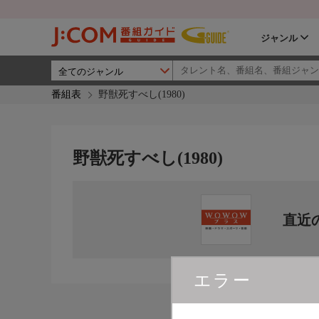
ジャンル
番組表
野獣死すべし(1980)
野獣死すべし(1980)
直近
エラー