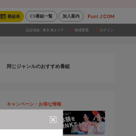
CS番組一覧
加入案内
番組表
地域変更
ログイン
設定地域：
東京 東エリア
同じジャンルのおすすめ番組
キャンペーン・お得な情報