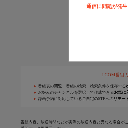
通信に問題が発生しま
J:COM番
番組表の閲覧・番組の検索・検索条件を保存する
お好みのチャンネルを選択して作成できる
お気に
録画予約に対応しているご自宅のSTBへの
リモー
番組内容、放送時間などが実際の放送内容と異なる場合が