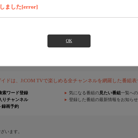
した[error]
OK
組ガイドは、J:COM TVで楽しめる全チャンネルを網羅した番組
検索ワード登録
気になる番組の
見たい番組
一覧への
入りチャンネル
登録した番組の最新情報をお知らせ
ト録画予約
ございます。