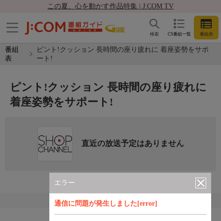
この夏、心を動かす作品特集 | J:COM TV
検索
CS番組一覧
番組表
番組
ピント!クッション 長時間の座り疲れに 着座姿勢をサポ
表
ート!
ピント!クッション 長時間の座り疲れに
着座姿勢をサポート!
直近の放送予定はありません
エラー
通信に問題が発生しました[error]