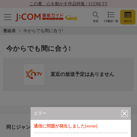
この夏、心を動かす作品特集 | J:COM TV
検索
CS番組一覧
番組表
番組表
今からでも間に合う!
今からでも間に合う!
直近の放送予定はありません
エラー
通信に問題が発生しました[error]
同じジャンルのおすすめ番組