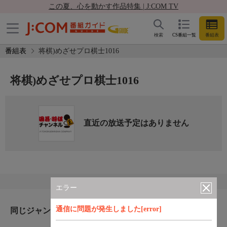
この夏、心を動かす作品特集 | J:COM TV
検索
CS番組一覧
番組表
番組表
将棋)めざせプロ棋士1016
将棋)めざせプロ棋士1016
直近の放送予定はありません
エラー
通信に問題が発生しました[error]
同じジャンルのおすすめ番組