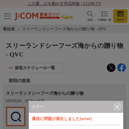
この夏、心を動かす作品特集 | J:COM TV
検索
CS番組一覧
番組表
番組表
スリーランドシーフーズ海からの贈り物 - QVC
スリーランドシーフーズ海からの贈り物
- QVC
放送スケジュール一覧
前回の放送
スリーランドシーフーズ海からの贈り物
8月6日(木)
07:00〜08:00
エラー
Ch.201
QVC
通信に問題が発生しました[error]