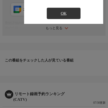
カレンダー登録
アプリ視聴
放送中
OK
番組詳細内容
もっと見る
番組内容
※番組の内容や放送日時は、変更となる場合がございます。
この番組をチェックした人が見ている番組
リモート録画予約ランキング
(CATV)
07/30更新