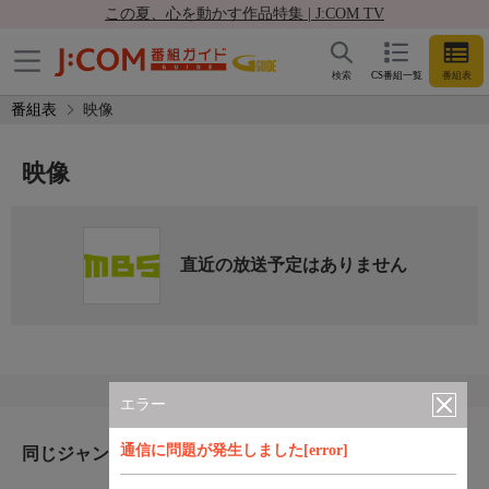
この夏、心を動かす作品特集 | J:COM TV
検索
CS番組一覧
番組表
番組表
映像
映像
直近の放送予定はありません
エラー
通信に問題が発生しました[error]
同じジャンルのおすすめ番組