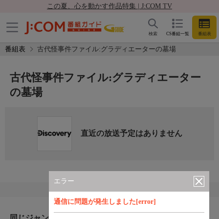
この夏、心を動かす作品特集 | J:COM TV
検索
CS番組一覧
番組表
番組表
古代怪事件ファイル:グラディエーターの墓場
古代怪事件ファイル:グラディエーター
の墓場
直近の放送予定はありません
エラー
通信に問題が発生しました[error]
同じジャンルのおすすめ番組