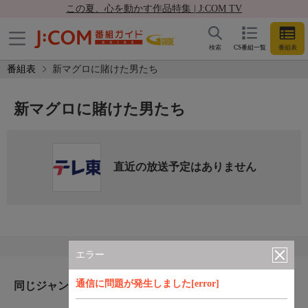
この夏、心を動かす作品特集 | J:COM TV
検索
CS番組一覧
番組表
番組表
新マグロに賭けた男たち
新マグロに賭けた男たち
直近の放送予定はありません
エラー
通信に問題が発生しました[error]
同じジャンルのおすすめ番組