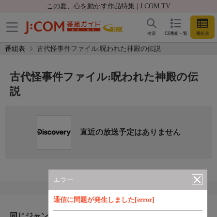
この夏、心を動かす作品特集 | J:COM TV
検索
CS番組一覧
番組表
番組表
古代怪事件ファイル:呪われた神殿の伝説
古代怪事件ファイル:呪われた神殿の伝
説
直近の放送予定はありません
エラー
通信に問題が発生しました[error]
同じジャンルのおすすめ番組