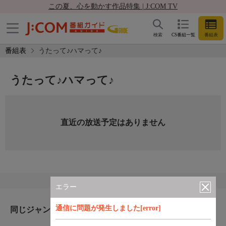
この夏、心を動かす作品特集 | J:COM TV
検索
CS番組一覧
番組表
番組表
うたって♪ハマって♪
うたって♪ハマって♪
直近の放送予定はありません
エラー
通信に問題が発生しました[error]
同じジャンルのおすすめ番組