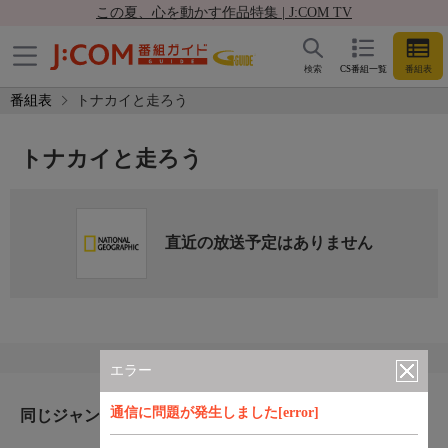
この夏、心を動かす作品特集 | J:COM TV
検索
CS番組一覧
番組表
番組表
トナカイと走ろう
トナカイと走ろう
直近の放送予定はありません
エラー
通信に問題が発生しました[error]
同じジャンルのおすすめ番組