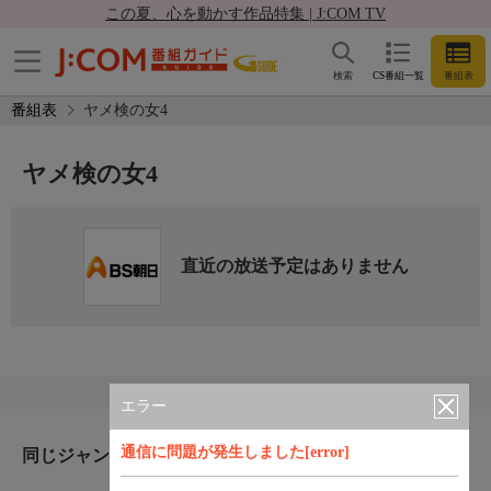
この夏、心を動かす作品特集 | J:COM TV
検索
CS番組一覧
番組表
番組表
ヤメ検の女4
ヤメ検の女4
直近の放送予定はありません
エラー
通信に問題が発生しました[error]
同じジャンルのおすすめ番組