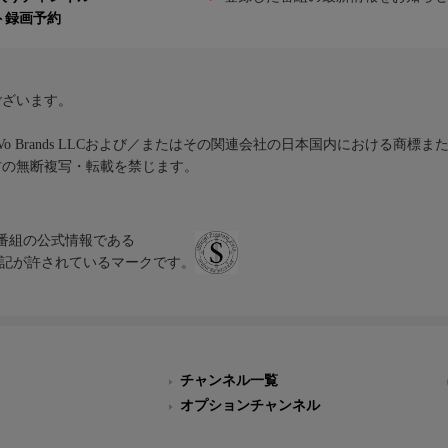
ト録画予約
ございます。
iVo Brands LLCおよび／またはその関連会社の日本国内における商標
材の無断複写・転載を禁じます。
、テレビ番組の公式情報である
スにのみ表記が許されているマークです。
チャンネル一覧
オプションチャンネル