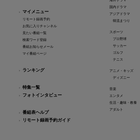
海外ドラマ
国内ドラマ
マイメニュー
アジアドラマ
リモート録画予約
韓流まつり
お気に入りチャンネル
スポーツ
見たい番組一覧
プロ野球
検索ワード登録
サッカー
番組お知らせメール
ゴルフ
マイ番組ページ
テニス
ランキング
アニメ・キッズ
ディズニー
特集一覧
音楽
フォトインタビュー
エンタメ
生活・趣味・教養
アダルト
番組表ヘルプ
リモート録画予約ガイド