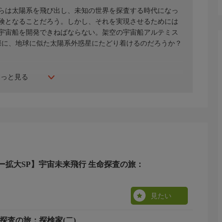
からは太陽系を飛び出し、未知の世界を探査する時代になっ
険となることだろう。しかし、それを実現させるためには
宇宙船を開発できねばならない。架空の宇宙船アルテミス
際に、地球に似た太陽系外惑星にたどり着けるのだろうか？
もっと見る
ー拡大SP】宇宙未来飛行 生命探査の旅：
見たい
探査の旅：探検家(二)