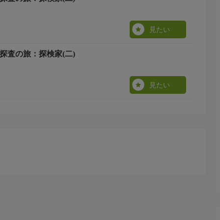
見たい
探査の旅：探検家(二)
見たい