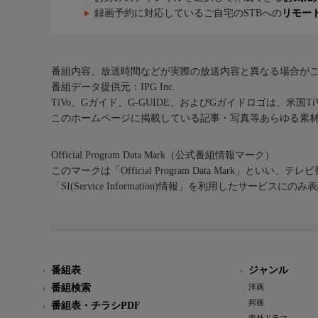
録画予約に対応しているご自宅のSTBへの
リモー
番組内容、放送時間などが実際の放送内容と異なる場合が
番組データ提供元：IPG Inc.
TiVo、Gガイド、G-GUIDE、およびGガイドロゴは、米国T
このホームページに掲載している記事・写真等あらゆる素
Official Program Data Mark（公式番組情報マーク）
このマークは「Official Program Data Mark」といい
「SI(Service Information)情報」を利用したサービ
番組表
ジャンル
番組検索
洋画
邦画
番組表・チラシPDF