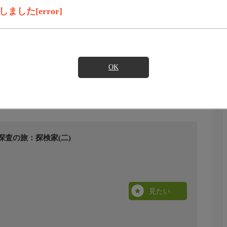
した[error]
OK
探査の旅：探検家(二)
見たい