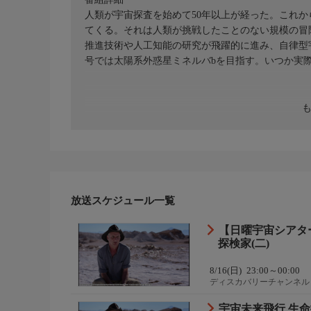
人類が宇宙探査を始めて50年以上が経った。これ
てくる。それは人類が挑戦したことのない規模の冒
推進技術や人工知能の研究が飛躍的に進み、自律型
号では太陽系外惑星ミネルバbを目指す。いつか実
放送スケジュール一覧
【日曜宇宙シアタ
探検家(二)
8/16(日)
23:00～00:00
ディスカバリーチャンネル
宇宙未来飛行 生命