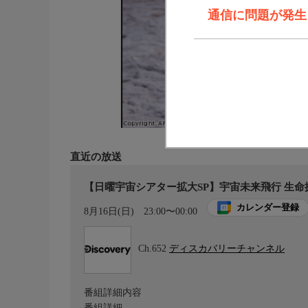
通信に問題が発生しま
直近の放送
【日曜宇宙シアター拡大SP】宇宙未来飛行 生命
カレンダー登録
8月16日(日)
23:00〜00:00
Ch.652
ディスカバリーチャンネル
番組詳細内容
番組詳細