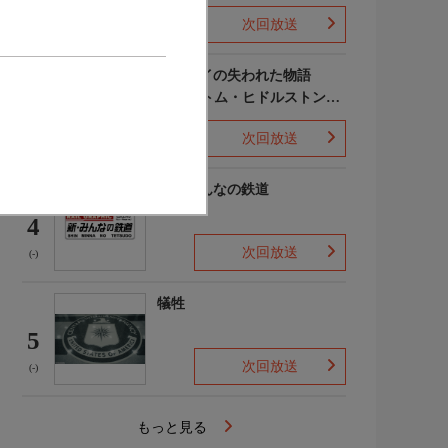
次回放送
(-)
ポンペイの失われた物語
WITH トム・ヒドルストン
3
声:平川大輔
次回放送
(-)
新・みんなの鉄道
4
次回放送
(-)
犠牲
5
次回放送
(-)
もっと見る