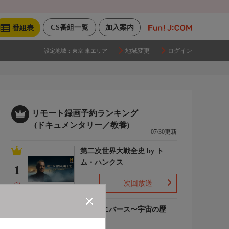
CS番組一覧
加入案内
番組表
地域変更
ログイン
設定地域：
東京 東エリア
リモート録画予約ランキング
(ドキュメンタリー／教養)
07/30更新
第二次世界大戦全史 by ト
ム・ハンクス
1
次回放送
(1)
ザ・ユニバース〜宇宙の歴
史〜S6
2