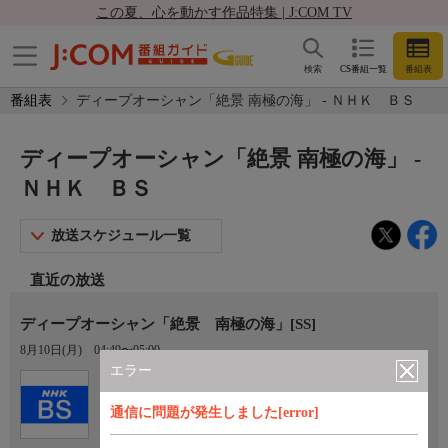
この夏、心を動かす作品特集 | J:COM TV
検索
CS番組一覧
番組表
番組表
ディープオーシャン「絶景 南極の海」 - ＮＨＫ ＢＳ
ディープオーシャン「絶景 南極の海」 -
ＮＨＫ ＢＳ
放送スケジュール一覧
直近の放送
ディープオーシャン「絶景 南極の海」[SS]
8月10日(月)
04:49〜05:00
エラー
Ch.101
ＮＨＫ ＢＳ
通信に問題が発生しました[error]