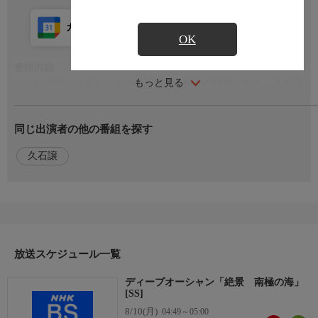
カレンダー登録
アプリ視聴
放送前
OK
番組内容
もっと見る
壮大な南極の絶景と生き物の世界を、極上の映像で描く。久石譲
のオリジナル音楽とテロップのみで伝える、フィラー映像で最後
の秘境「南極」を体感する。巨大なクジラやペンギンたちが暮ら
同じ出演者の他の番組を探す
す南極の海。その下にはどんな世界が広がっているのか?世界初
の有人潜水艇での本格的深海生物調査に挑戦。10mのダイオウク
久石譲
ラゲ、神秘的に輝く巨大イカにも遭遇。そこには、驚くほどカラ
フルで豊かな世界が広がっていた。
放送スケジュール一覧
ディープオーシャン「絶景 南極の海」
[SS]
8/10(月)
04:49～05:00