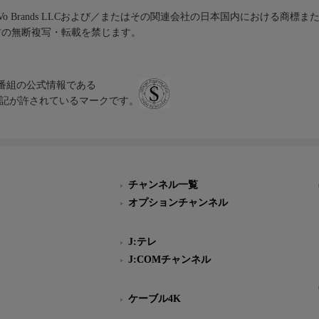
iVo Brands LLCおよび／またはその関連会社の日本国内における商標
材の無断複写・転載を禁じます。
、テレビ番組の公式情報である
スにのみ表記が許されているマークです。
チャンネル一覧
オプションチャンネル
J:テレ
J:COMチャンネル
ケーブル4K