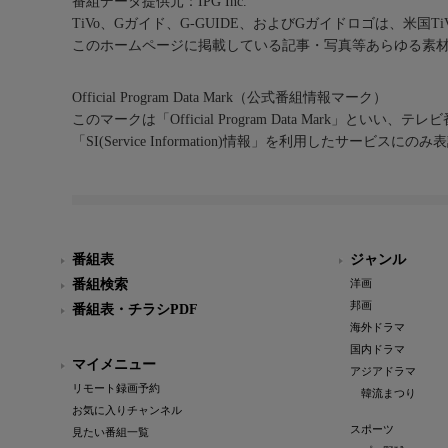
番組データ提供元：IPG Inc.
TiVo、Gガイド、G-GUIDE、およびGガイドロゴは、米国T
このホームページに掲載している記事・写真等あらゆる素
Official Program Data Mark（公式番組情報マーク）
このマークは「Official Program Data Mark」といい
「SI(Service Information)情報」を利用したサービ
番組表
ジャンル
番組検索
洋画
邦画
番組表・チラシPDF
海外ドラマ
国内ドラマ
マイメニュー
アジアドラマ
リモート録画予約
韓流まつり
お気に入りチャンネル
スポーツ
見たい番組一覧