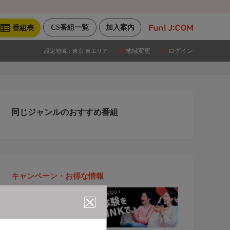
CS番組一覧
加入案内
番組表
地域変更
ログイン
設定地域：
東京 東エリア
同じジャンルのおすすめ番組
キャンペーン・お得な情報