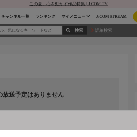
この夏、心を動かす作品特集 | J:COM TV
チャンネル一覧
ランキング
マイメニュー
J:COM STREAM
詳細検索
の放送予定はありません