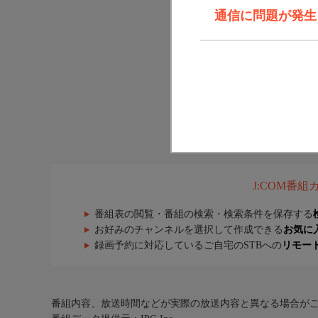
通信に問題が発生しま
J:COM番
番組表の閲覧・番組の検索・検索条件を保存する
お好みのチャンネルを選択して作成できる
お気に
録画予約に対応しているご自宅のSTBへの
リモー
番組内容、放送時間などが実際の放送内容と異なる場合が