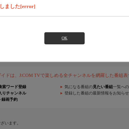
した[error]
OK
組ガイドは、J:COM TVで楽しめる全チャンネルを網羅した番組
検索ワード登録
気になる番組の
見たい番組
一覧への
入りチャンネル
登録した番組の最新情報をお知らせ
ト録画予約
ございます。