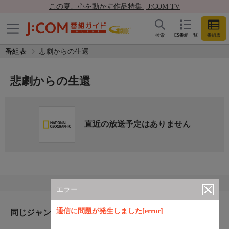
この夏、心を動かす作品特集 | J:COM TV
検索
CS番組一覧
番組表
番組表
悲劇からの生還
悲劇からの生還
直近の放送予定はありません
エラー
通信に問題が発生しました[error]
同じジャンルのおすすめ番組