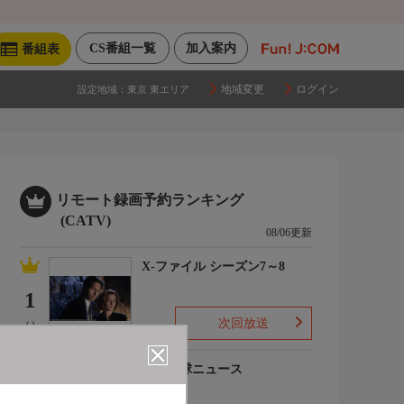
CS番組一覧
加入案内
番組表
地域変更
ログイン
設定地域：
東京 東エリア
リモート録画予約ランキング
(CATV)
08/06更新
X-ファイル シーズン7～8
1
次回放送
(-)
プロ野球ニュース
2