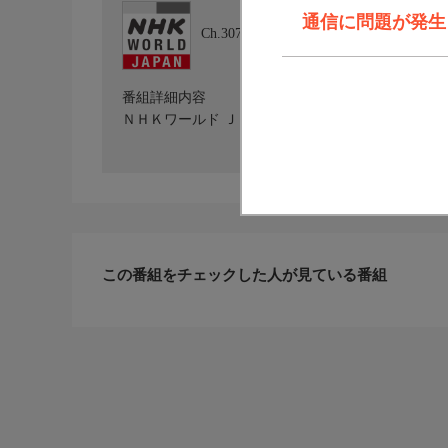
通信に問題が発生しま
Ch.307
NHKワールド JAPAN
番組詳細内容
ＮＨＫワールド ＪＡＰＡＮを放送しています。詳しくはホ
この番組をチェックした人が見ている番組