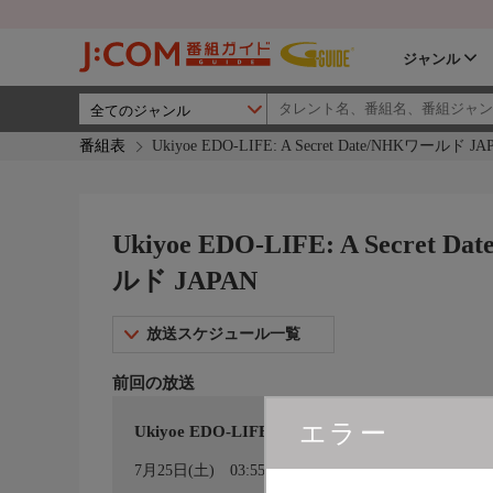
ジャンル
番組表
Ukiyoe EDO-LIFE: A Secret Date/NHKワールド 
Ukiyoe EDO-LIFE: A Secret
ルド JAPAN
放送スケジュール一覧
前回の放送
エラー
Ukiyoe EDO-LIFE: A Secret Date/ＮＨＫワ
カレンダー登録
7月25日(土)
03:55〜04:00