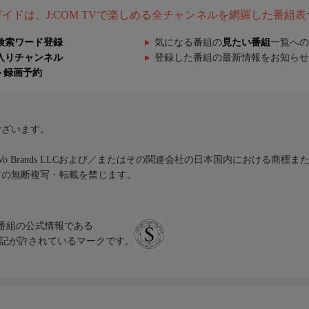
組ガイドは、J:COM TVで楽しめる全チャンネルを網羅した番組
検索ワード登録
気になる番組の
見たい番組
一覧への
入りチャンネル
登録した番組の最新情報をお知らせ
ト録画予約
ございます。
iVo Brands LLCおよび／またはその関連会社の日本国内における商標
材の無断複写・転載を禁じます。
、テレビ番組の公式情報である
スにのみ表記が許されているマークです。