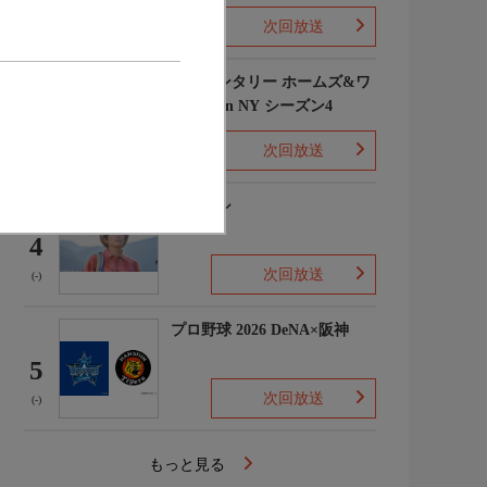
次回放送
(1)
エレメンタリー ホームズ&ワ
トソン in NY シーズン4
3
次回放送
(2)
下山メシ
4
次回放送
(-)
プロ野球 2026 DeNA×阪神
5
次回放送
(-)
もっと見る