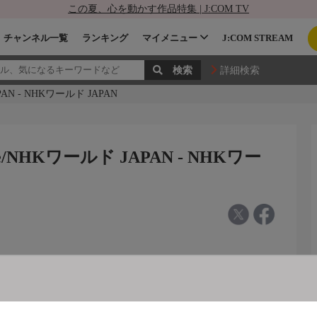
この夏、心を動かす作品特集 | J:COM TV
チャンネル一覧
ランキング
マイメニュー
J:COM STREAM
詳細検索
JAPAN - NHKワールド JAPAN
 Date/NHKワールド JAPAN - NHKワー
ールド ＪＡＰＡＮ