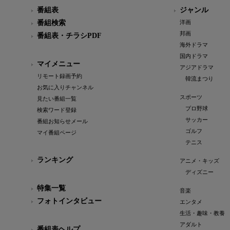
番組表
ジャンル
番組検索
洋画
邦画
番組表・チラシPDF
海外ドラマ
国内ドラマ
マイメニュー
アジアドラマ
リモート録画予約
韓流まつり
お気に入りチャンネル
スポーツ
見たい番組一覧
プロ野球
検索ワード登録
サッカー
番組お知らせメール
ゴルフ
マイ番組ページ
テニス
ランキング
アニメ・キッズ
ディズニー
特集一覧
音楽
フォトインタビュー
エンタメ
生活・趣味・教養
アダルト
番組表ヘルプ