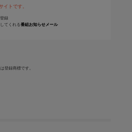
表サイトです。
登録
してくれる
番組お知らせメール
または登録商標です。