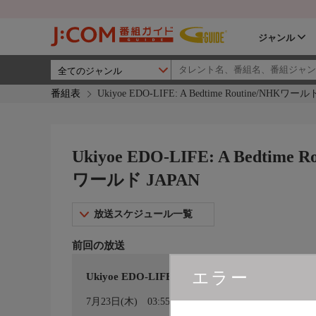
ジャンル
番組表
Ukiyoe EDO-LIFE: A Bedtime Routine/NHKワ
Ukiyoe EDO-LIFE: A Bedtim
ワールド JAPAN
放送スケジュール一覧
前回の放送
エラー
Ukiyoe EDO-LIFE: A Bedtime Routine/
カレンダー登録
7月23日(木)
03:55〜04:00