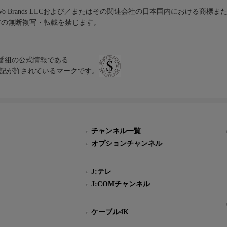
iVo Brands LLCおよび／またはその関連会社の日本国内における商標
材の無断複写・転載を禁じます。
、テレビ番組の公式情報である
スにのみ表記が許されているマークです。
チャンネル一覧
オプションチャンネル
J:テレ
J:COMチャンネル
ケーブル4K