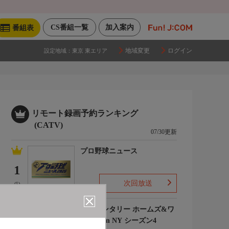
CS番組一覧
加入案内
番組表
地域変更
ログイン
設定地域：
東京 東エリア
リモート録画予約ランキング
(CATV)
07/30更新
プロ野球ニュース
1
次回放送
(5)
エレメンタリー ホームズ&ワ
トソン in NY シーズン4
2