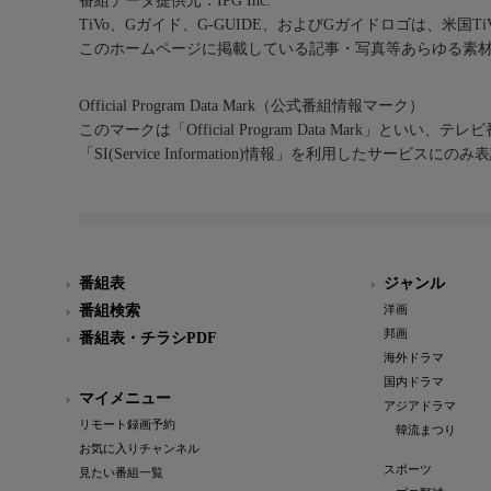
番組データ提供元：IPG Inc.
TiVo、Gガイド、G-GUIDE、およびGガイドロゴは、米国T
このホームページに掲載している記事・写真等あらゆる素
Official Program Data Mark（公式番組情報マーク）
このマークは「Official Program Data Mark」といい
「SI(Service Information)情報」を利用したサービ
番組表
ジャンル
番組検索
洋画
邦画
番組表・チラシPDF
海外ドラマ
国内ドラマ
マイメニュー
アジアドラマ
リモート録画予約
韓流まつり
お気に入りチャンネル
スポーツ
見たい番組一覧