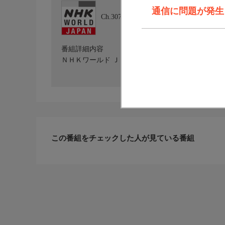
通信に問題が発生しま
Ch.307
NHKワールド JAPAN
番組詳細内容
ＮＨＫワールド ＪＡＰＡＮを放送しています。詳しくはホ
この番組をチェックした人が見ている番組