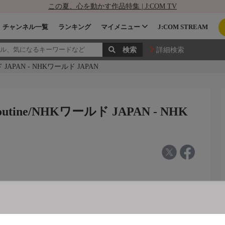
この夏、心を動かす作品特集 | J:COM TV
チャンネル一覧
ランキング
マイメニュー
J:COM STREAM
詳細検索
ールド JAPAN - NHKワールド JAPAN
e Routine/NHKワールド JAPAN - NHK
ＮＨＫワールド ＪＡＰＡＮ