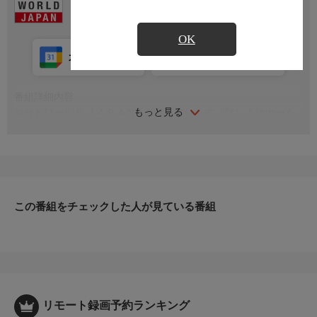
OK
カレンダー登録
アプリ視聴
放送中
番組詳細内容
もっと見る
ＮＨＫワールド ＪＡＰＡＮを放送しています。詳しくはホーム
ページをご覧ください。 nhk.jp/nhkworld
この番組をチェックした人が見ている番組
リモート録画予約ランキング