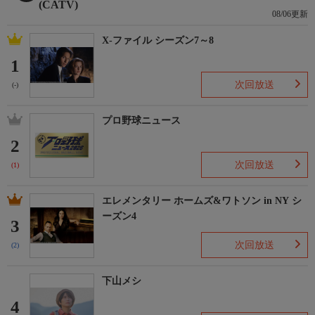
(CATV)
08/06更新
X-ファイル シーズン7～8
1
次回放送
(-)
プロ野球ニュース
2
次回放送
(1)
エレメンタリー ホームズ&ワトソン in NY シ
ーズン4
3
次回放送
(2)
下山メシ
4