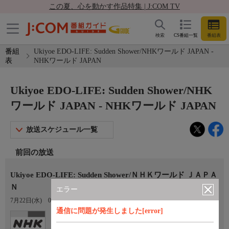
この夏、心を動かす作品特集 | J:COM TV
検索
CS番組一覧
番組表
番組
Ukiyoe EDO-LIFE: Sudden Shower/NHKワールド JAPAN -
表
NHKワールド JAPAN
Ukiyoe EDO-LIFE: Sudden Shower/NHK
ワールド JAPAN - NHKワールド JAPAN
放送スケジュール一覧
前回の放送
Ukiyoe EDO-LIFE: Sudden Shower/ＮＨＫワールド ＪＡＰＡ
Ｎ
エラー
7月22日(水)
03:55〜04:00
通信に問題が発生しました[error]
Ch.307
NHKワールド JAPAN