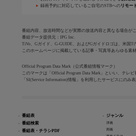
録画予約に対応しているご自宅のSTBへの
リモー
番組内容、放送時間などが実際の放送内容と異なる場合が
番組データ提供元：IPG Inc.
TiVo、Gガイド、G-GUIDE、およびGガイドロゴは、米国T
このホームページに掲載している記事・写真等あらゆる素
Official Program Data Mark（公式番組情報マーク）
このマークは「Official Program Data Mark」といい
「SI(Service Information)情報」を利用したサービ
番組表
ジャンル
番組検索
洋画
邦画
番組表・チラシPDF