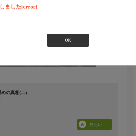
した[error]
OK
めの真相(二)
見たい