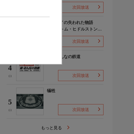
次回放送
(-)
ポンペイの失われた物語
WITH トム・ヒドルストン
3
声:平川大輔
次回放送
(-)
新・みんなの鉄道
4
次回放送
(-)
犠牲
5
次回放送
(-)
もっと見る