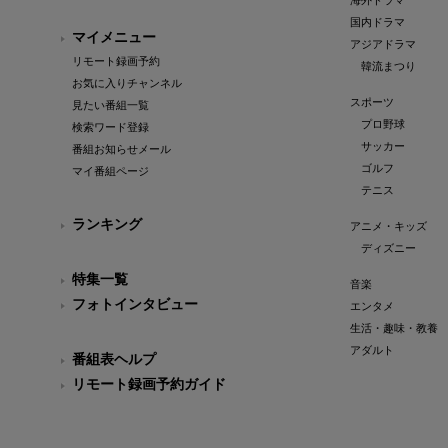
海外ドラマ
国内ドラマ
マイメニュー
アジアドラマ
リモート録画予約
韓流まつり
お気に入りチャンネル
スポーツ
見たい番組一覧
プロ野球
検索ワード登録
サッカー
番組お知らせメール
ゴルフ
マイ番組ページ
テニス
ランキング
アニメ・キッズ
ディズニー
特集一覧
音楽
フォトインタビュー
エンタメ
生活・趣味・教養
アダルト
番組表ヘルプ
リモート録画予約ガイド