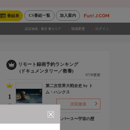
CS番組一覧
加入案内
番組表
地域変更
ログイン
設定地域：
東京 東エリア
リモート録画予約ランキング
(ドキュメンタリー／教養)
07/30更新
第二次世界大戦全史 by ト
ム・ハンクス
1
次回放送
(1)
ザ・ユニバース〜宇宙の歴
史〜S6
2