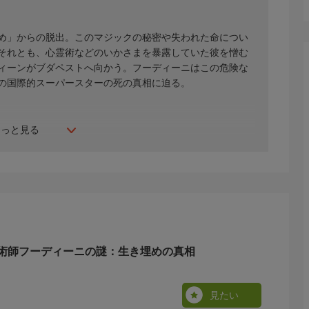
め」からの脱出。このマジックの秘密や失われた命につい
それとも、心霊術などのいかさまを暴露していた彼を憎む
ィーンがブダペストへ向かう。フーディーニはこの危険な
の国際的スーパースターの死の真相に迫る。
もっと見る
術師フーディーニの謎：生き埋めの真相
見たい