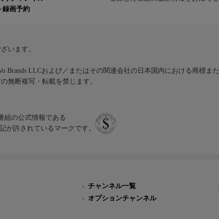
ト録画予約
ございます。
iVo Brands LLCおよび／またはその関連会社の日本国内における商標
材の無断複写・転載を禁じます。
、テレビ番組の公式情報である
スにのみ表記が許されているマークです。
チャンネル一覧
オプションチャンネル