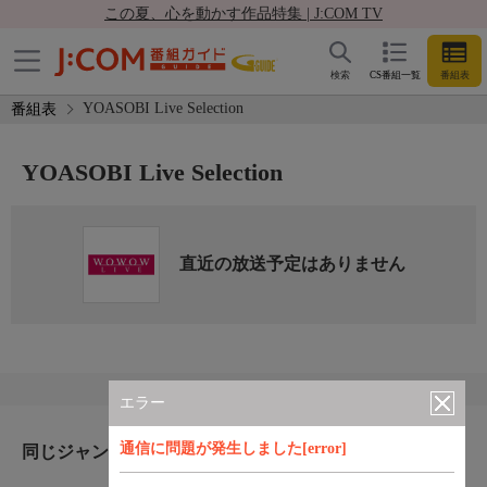
この夏、心を動かす作品特集 | J:COM TV
検索
CS番組一覧
番組表
YOASOBI Live Selection
番組表
YOASOBI Live Selection
直近の放送予定はありません
エラー
通信に問題が発生しました[error]
同じジャンルのおすすめ番組