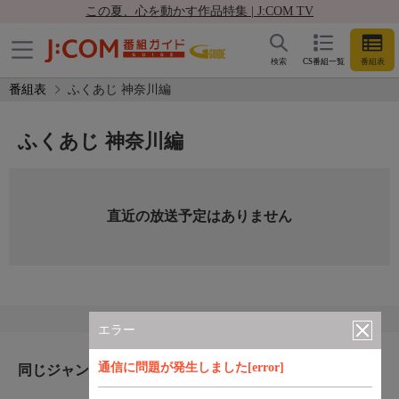
この夏、心を動かす作品特集 | J:COM TV
検索
CS番組一覧
番組表
番組表
ふくあじ 神奈川編
ふくあじ 神奈川編
直近の放送予定はありません
エラー
通信に問題が発生しました[error]
同じジャンルのおすすめ番組