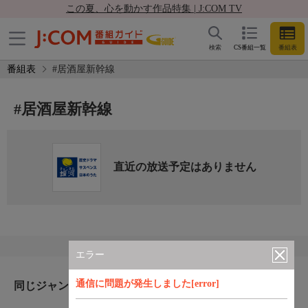
この夏、心を動かす作品特集 | J:COM TV
検索
CS番組一覧
番組表
番組表
#居酒屋新幹線
#居酒屋新幹線
直近の放送予定はありません
エラー
通信に問題が発生しました[error]
同じジャンルのおすすめ番組