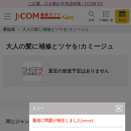
この夏、心を動かす作品特集 | J:COM TV
検索
CS番組一覧
番組表
番組表
大人の髪に補修とツヤを!カミージュ
大人の髪に補修とツヤを!カミージュ
直近の放送予定はありません
エラー
通信に問題が発生しました[error]
同じジャンルのおすすめ番組