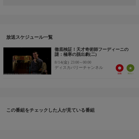
帝政ロシアの極寒で、ハリー・フーディーニは頑丈な囚人護送車
からの脱出を成功させた。100年以上が過ぎ、フーディーニの子
孫がこのマジックの解明に挑む。どうやってフーディーニは、ロ
シアの刑務官の目を盗んで護送車から抜け出したのか？またスパ
イとしてロシア帝室と接触するため、この芸を利用したのか？ジ
ョージたちは護送車を作って検証。秘密は解き明かされるか？あ
放送スケジュール一覧
るいは謎のまま封印されるのか？
徹底検証！天才奇術師フーディーニの
謎：極寒の脱出劇(二)
8/14(金)
23:00～00:00
ディスカバリーチャンネル
この番組をチェックした人が見ている番組