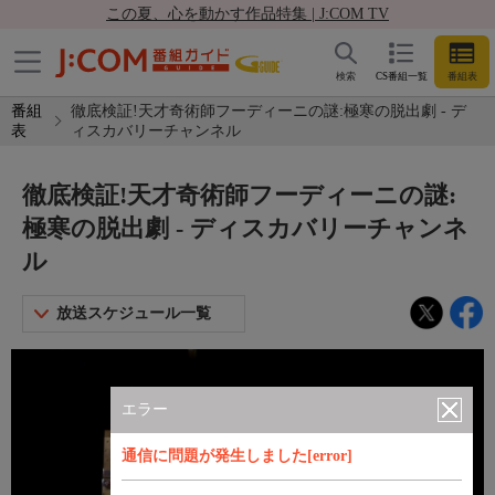
この夏、心を動かす作品特集 | J:COM TV
検索
CS番組一覧
番組表
番組
徹底検証!天才奇術師フーディーニの謎:極寒の脱出劇 - デ
表
ィスカバリーチャンネル
徹底検証!天才奇術師フーディーニの謎:
極寒の脱出劇 - ディスカバリーチャンネ
ル
放送スケジュール一覧
エラー
通信に問題が発生しました[error]