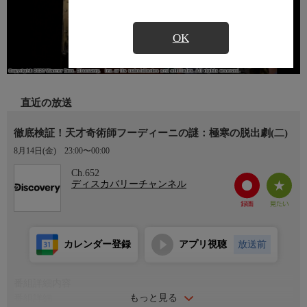
OK
直近の放送
徹底検証！天才奇術師フーディーニの謎：極寒の脱出劇(二)
8月14日(金)
23:00〜00:00
Ch.652
ディスカバリーチャンネル
カレンダー登録
アプリ視聴
放送前
番組詳細内容
もっと見る
番組詳細