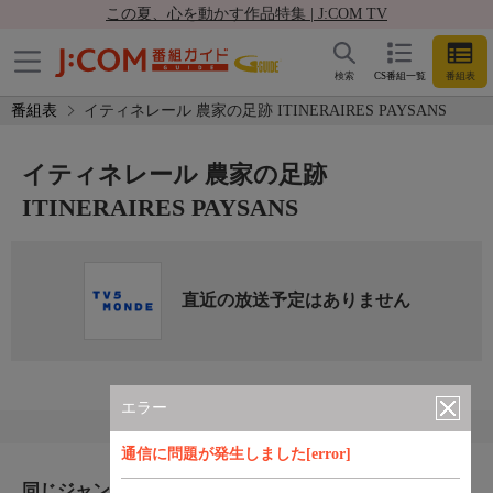
この夏、心を動かす作品特集 | J:COM TV
検索
CS番組一覧
番組表
番組表
イティネレール 農家の足跡 ITINERAIRES PAYSANS
イティネレール 農家の足跡
ITINERAIRES PAYSANS
直近の放送予定はありません
エラー
通信に問題が発生しました[error]
同じジャンルのおすすめ番組