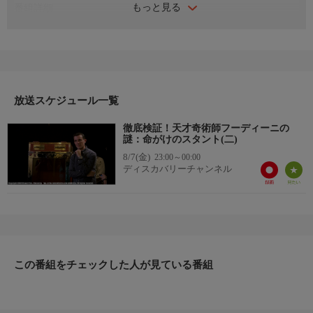
もっと見る
番組詳細
偉大な奇術師ハリー・フーディーニ。彼の子孫であるジョージ・
ハーディーンが、弾丸を受け止めるという最も危険なスタントに
ついて調査する。何人もの犠牲者を出した離れ業をフーディーニ
も行ったのか？だとしたら、どうやって成功させたのか？ジョー
ジたちは今回もマジックを再現しようと試みる。はたして奇術師
の命がかかった状態で成功させることはできるのか？あるいは新
放送スケジュール一覧
たな犠牲者を生むことになるのか？
徹底検証！天才奇術師フーディーニの
謎：命がけのスタント(二)
8/7(金)
23:00～00:00
ディスカバリーチャンネル
この番組をチェックした人が見ている番組