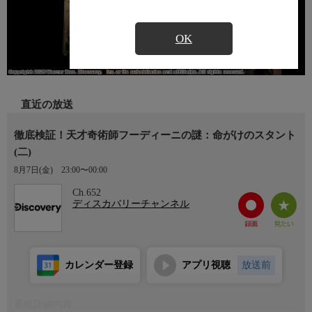
OK
直近の放送
徹底検証！天才奇術師フーディーニの謎：命がけのスタント
(二)
8月7日(金)
23:00〜00:00
Ch.652
ディスカバリーチャンネル
カレンダー登録
アプリ視聴
放送前
番組詳細内容