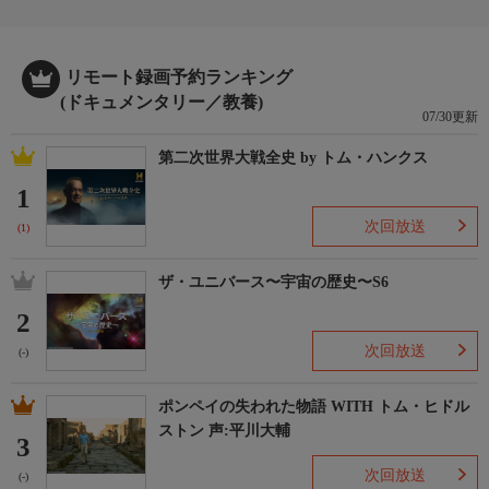
リモート録画予約ランキング
(ドキュメンタリー／教養)
07/30更新
第二次世界大戦全史 by トム・ハンクス
1
次回放送
(1)
ザ・ユニバース〜宇宙の歴史〜S6
2
次回放送
(-)
ポンペイの失われた物語 WITH トム・ヒドル
ストン 声:平川大輔
3
次回放送
(-)