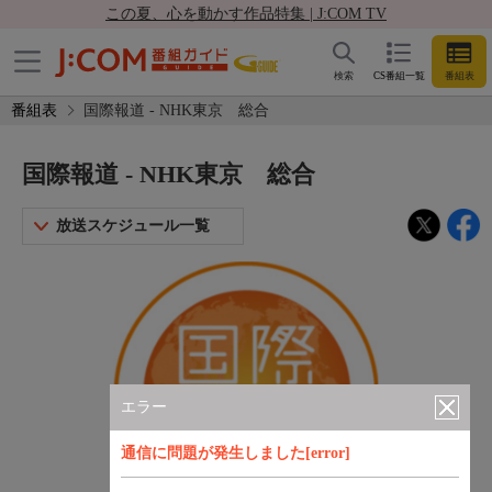
この夏、心を動かす作品特集 | J:COM TV
検索
CS番組一覧
番組表
番組表
国際報道 - NHK東京 総合
国際報道 - NHK東京 総合
放送スケジュール一覧
エラー
通信に問題が発生しました[error]