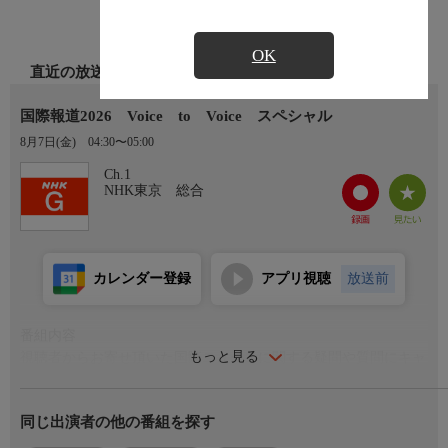
OK
直近の放送
国際報道2026 Voice to Voice スペシャル
8月7日(金)
04:30〜05:00
Ch.1
NHK東京 総合
カレンダー登録
アプリ視聴
放送前
番組内容
もっと見る
視聴者からお寄せ頂いた国際ニュースに関する疑問や質問にキャ
スターや特派員がお答えする「Voice to Voice」。今回はスペ
シャル版でお伝えします。山澤・辻キャスターに加えて、8月6日
同じ出演者の他の番組を探す
は藤重キャスターも参加してみなさんの疑問にお答えし、世界と
どう向き合っていくべきなのかを一緒に考えます。