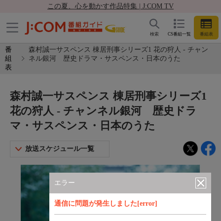
この夏、心を動かす作品特集 | J:COM TV
検索
CS番組一覧
番組表
番
森村誠一サスペンス 棟居刑事シリーズ1 花の狩人 - チャン
組
ネル銀河 歴史ドラマ・サスペンス・日本のうた
表
森村誠一サスペンス 棟居刑事シリーズ1
花の狩人 - チャンネル銀河 歴史ドラ
マ・サスペンス・日本のうた
放送スケジュール一覧
エラー
通信に問題が発生しました[error]