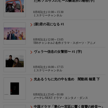
た男/アルザスのビール醸造所の秘密[字]
8月8日(土) 11:00～15:30
ミステリーチャンネル
[新]君の花になる #1
8月8日(土) 12:00～13:05
TBSチャンネル2 名作ドラマ・スポーツ・アニメ
ヴェラ〜信念の女警部〜 #1 [字]
8月8日(土) 16:00～17:55
ミステリーチャンネル
光あるうちに光の中を進め 闇動画 極選 下
8月8日(土) 23:45～01:00
メ〜テレNEXT ドラマ・エンタメ・ダンス
中国ドラマ「掌心〜宮廷に響く復讐の鈴音〜」