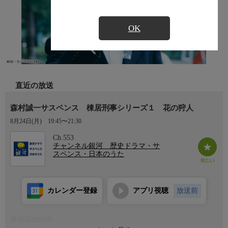
OK
直近の放送
森村誠一サスペンス 棟居刑事シリーズ１ 花の狩人
8月24日(月)
19:45〜21:30
Ch.553
チャンネル銀河 歴史ドラマ・サ
スペンス・日本のうた
カレンダー登録
アプリ視聴
放送前
番組詳細内容