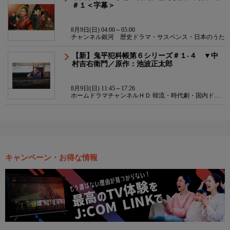
＃１＜字幕＞
8月9日(日) 04:00～05:00
チャンネル銀河 歴史ドラマ・サスペンス・日本のうた
【新】鬼平犯科帳第６シリーズ＃１-４ ▼中
村吉右衛門／原作：池波正太郎
8月9日(日) 11:45～17:26
ホームドラマチャンネルＨＤ 韓流・時代劇・国内ドラ
マ
キャンペーン・お得な情報