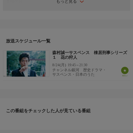
もっと見る
番組内容
料亭「くら満」の仲居・浅羽里子（片岡礼子）が自宅で刺殺さ
れ、第一発見者である里子の婚約者・諸橋謙治（小沢和義）に嫌
疑が掛けられた。警視庁捜査一課の棟居弘一良（中村雅俊）は那
須英三キャップ（竜雷太）の命令で、配属されたばかりの新米刑
事・瀬川明美（雛形あきこ）とコンビを組むことに。諸橋が傷害
の現行犯で逮捕され、取調べ中に里子殺しを自供するが、棟居と
放送スケジュール一覧
明美は諸橋が自暴自棄になり嘘の自供をしたと確信する。
森村誠一サスペンス 棟居刑事シリーズ
出演者
１ 花の狩人
中村雅俊、雛形あきこ、竜雷太、穂積隆信、原久美子、羽場裕
8/24(月)
19:45～21:30
一、片岡礼子、小沢和義、石丸謙二郎、浅見小四郎、樋口浩二、
チャンネル銀河 歴史ドラマ・
朝倉伸二、中根徹、大島蓉子、橘雪子、床嶋佳子 ほか
サスペンス・日本のうた
スタッフ
【原作】森村誠一
この番組をチェックした人が見ている番組