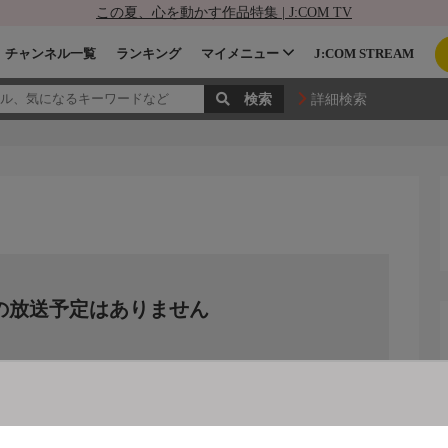
この夏、心を動かす作品特集 | J:COM TV
チャンネル一覧
ランキング
マイメニュー
J:COM STREAM
詳細検索
の放送予定はありません