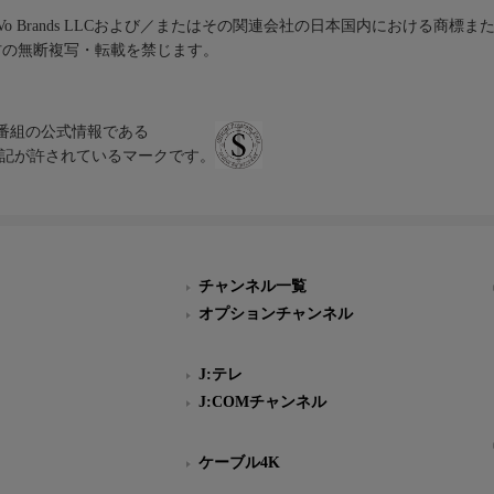
iVo Brands LLCおよび／またはその関連会社の日本国内における商標
材の無断複写・転載を禁じます。
、テレビ番組の公式情報である
スにのみ表記が許されているマークです。
チャンネル一覧
オプションチャンネル
J:テレ
J:COMチャンネル
ケーブル4K