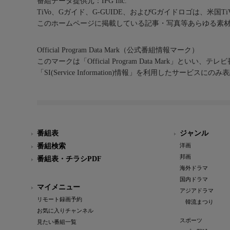
番組データ提供元：IPG Inc.
TiVo、Gガイド、G-GUIDE、およびGガイドロゴは、米国T
このホームページに掲載している記事・写真等あらゆる素
Official Program Data Mark（公式番組情報マーク）
このマークは「Official Program Data Mark」といい
「SI(Service Information)情報」を利用したサービ
番組表
ジャンル
番組検索
洋画
邦画
番組表・チラシPDF
海外ドラマ
国内ドラマ
マイメニュー
アジアドラマ
リモート録画予約
韓流まつり
お気に入りチャンネル
スポーツ
見たい番組一覧