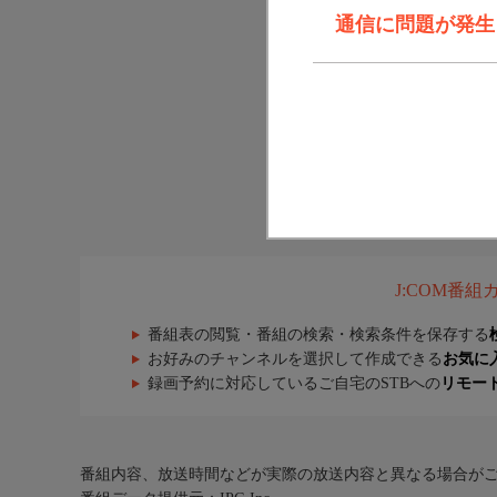
通信に問題が発生しま
J:COM番
番組表の閲覧・番組の検索・検索条件を保存する
お好みのチャンネルを選択して作成できる
お気に
録画予約に対応しているご自宅のSTBへの
リモー
番組内容、放送時間などが実際の放送内容と異なる場合が