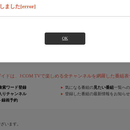
した[error]
OK
組ガイドは、J:COM TVで楽しめる全チャンネルを網羅した番組
検索ワード登録
気になる番組の
見たい番組
一覧への
入りチャンネル
登録した番組の最新情報をお知らせ
ト録画予約
ございます。