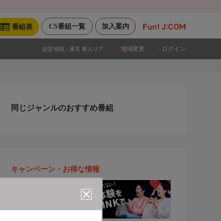
CS番組一覧
加入案内
番組表
地域変更
ログイン
設定地域：
東京 東エリア
同じジャンルのおすすめ番組
キャンペーン・お得な情報