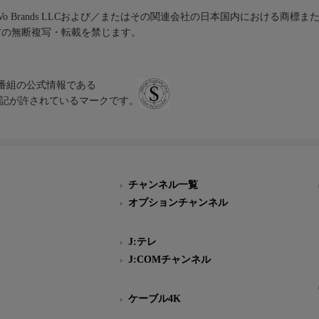
iVo Brands LLCおよび／またはその関連会社の日本国内における商標
材の無断複写・転載を禁じます。
、テレビ番組の公式情報である
スにのみ表記が許されているマークです。
チャンネル一覧
オプションチャンネル
J:テレ
J:COMチャンネル
ケーブル4K