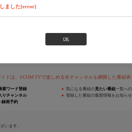
した[error]
OK
組ガイドは、J:COM TVで楽しめる全チャンネルを網羅した番組
検索ワード登録
気になる番組の
見たい番組
一覧への
入りチャンネル
登録した番組の最新情報をお知らせ
ト録画予約
ございます。