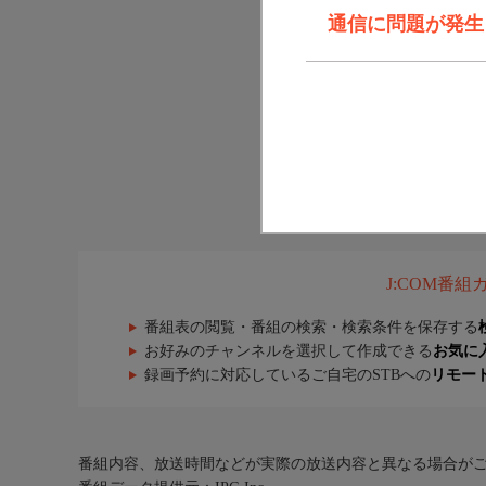
通信に問題が発生しま
J:COM番
番組表の閲覧・番組の検索・検索条件を保存する
お好みのチャンネルを選択して作成できる
お気に
録画予約に対応しているご自宅のSTBへの
リモー
番組内容、放送時間などが実際の放送内容と異なる場合が