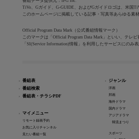
番組データ提供元：IPG Inc.
TiVo、Gガイド、G-GUIDE、およびGガイドロゴは、米国T
このホームページに掲載している記事・写真等あらゆる素
Official Program Data Mark（公式番組情報マーク）
このマークは「Official Program Data Mark」といい
「SI(Service Information)情報」を利用したサービ
番組表
ジャンル
番組検索
洋画
邦画
番組表・チラシPDF
海外ドラマ
国内ドラマ
マイメニュー
アジアドラマ
リモート録画予約
韓流まつり
お気に入りチャンネル
スポーツ
見たい番組一覧