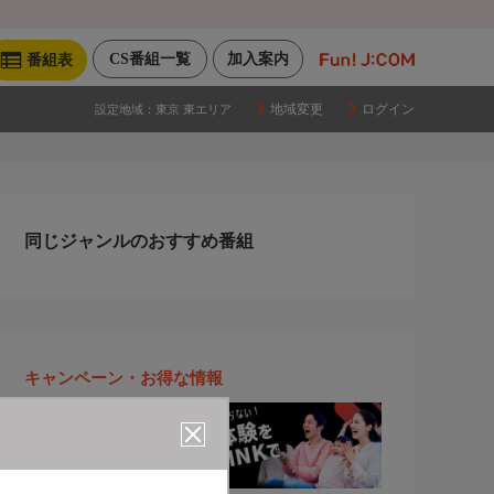
CS番組一覧
加入案内
番組表
地域変更
ログイン
設定地域：
東京 東エリア
同じジャンルのおすすめ番組
キャンペーン・お得な情報