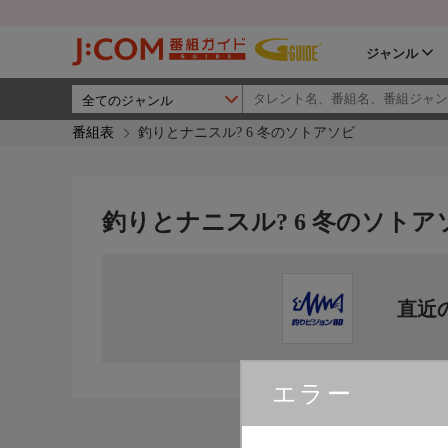
ジャンル
番組表
釣りとナニスル? 6 冬のソトアソビ
釣りとナニスル? 6 冬のソトア
直近
エラー