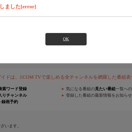
した[error]
OK
組ガイドは、J:COM TVで楽しめる全チャンネルを網羅した番組
検索ワード登録
気になる番組の
見たい番組
一覧への
入りチャンネル
登録した番組の最新情報をお知らせ
ト録画予約
ございます。