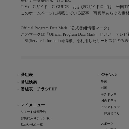
番組データ提供元：IPG Inc.
TiVo、Gガイド、G-GUIDE、およびGガイドロゴは、米国T
このホームページに掲載している記事・写真等あらゆる素
Official Program Data Mark（公式番組情報マーク）
このマークは「Official Program Data Mark」といい
「SI(Service Information)情報」を利用したサービ
番組表
ジャンル
番組検索
洋画
邦画
番組表・チラシPDF
海外ドラマ
国内ドラマ
マイメニュー
アジアドラマ
リモート録画予約
韓流まつり
お気に入りチャンネル
スポーツ
見たい番組一覧