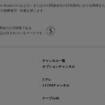
iVo Brands LLCおよび／またはその関連会社の日本国内における商標
材の無断複写・転載を禁じます。
、テレビ番組の公式情報である
スにのみ表記が許されているマークです。
チャンネル一覧
オプションチャンネル
J:テレ
J:COMチャンネル
ケーブル4K