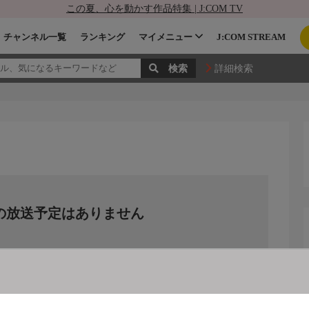
この夏、心を動かす作品特集 | J:COM TV
チャンネル一覧
ランキング
マイメニュー
J:COM STREAM
詳細検索
の放送予定はありません