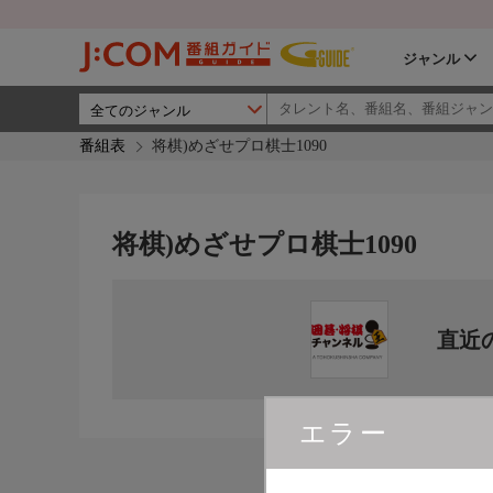
ジャンル
番組表
将棋)めざせプロ棋士1090
将棋)めざせプロ棋士1090
直近
エラー