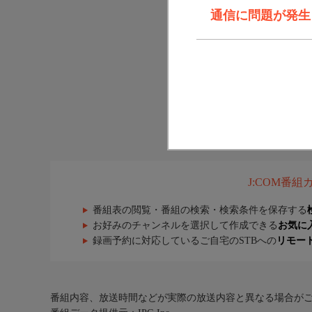
通信に問題が発生しま
J:COM番
番組表の閲覧・番組の検索・検索条件を保存する
お好みのチャンネルを選択して作成できる
お気に
録画予約に対応しているご自宅のSTBへの
リモー
番組内容、放送時間などが実際の放送内容と異なる場合が