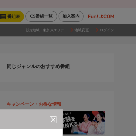
CS番組一覧
加入案内
番組表
地域変更
ログイン
設定地域：
東京 東エリア
同じジャンルのおすすめ番組
キャンペーン・お得な情報