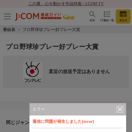
この夏、心を動かす作品特集 | J:COM TV
検索
CS番組一覧
番組表
番組表
プロ野球珍プレー好プレー大賞
プロ野球珍プレー好プレー大賞
直近の放送予定はありません
エラー
通信に問題が発生しました[error]
同じジャンルのおすすめ番組