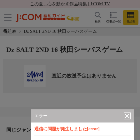
この夏、心を動かす作品特集 | J:COM TV
検索
CS番組一覧
番組表
番組表
Dz SALT 2ND 16 秋田シーバスゲーム
Dz SALT 2ND 16 秋田シーバスゲーム
直近の放送予定はありません
エラー
通信に問題が発生しました[error]
同じジャンルのおすすめ番組