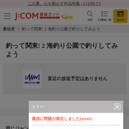
この夏、心を動かす作品特集 | J:COM TV
検索
CS番組一覧
番組表
番組表
釣って関東! 2 海釣り公園で釣りしてみよう
釣って関東! 2 海釣り公園で釣りしてみ
よう
直近の放送予定はありません
エラー
通信に問題が発生しました[error]
同じジャンルのおすすめ番組