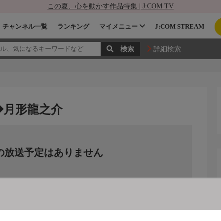
この夏、心を動かす作品特集 | J:COM TV
チャンネル一覧
ランキング
マイメニュー
J:COM STREAM
詳細検索
◆月形龍之介
の放送予定はありません