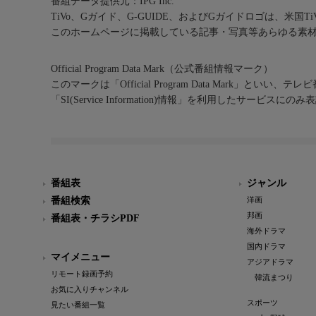
番組データ提供元：IPG Inc.
TiVo、Gガイド、G-GUIDE、およびGガイドロゴは、米国T
このホームページに掲載している記事・写真等あらゆる素
Official Program Data Mark（公式番組情報マーク）
このマークは「Official Program Data Mark」といい
「SI(Service Information)情報」を利用したサービ
番組表
ジャンル
番組検索
洋画
邦画
番組表・チラシPDF
海外ドラマ
国内ドラマ
マイメニュー
アジアドラマ
リモート録画予約
韓流まつり
お気に入りチャンネル
スポーツ
見たい番組一覧