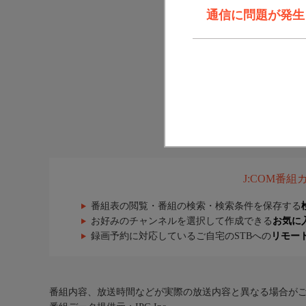
通信に問題が発生しま
J:COM番
番組表の閲覧・番組の検索・検索条件を保存する
お好みのチャンネルを選択して作成できる
お気に
録画予約に対応しているご自宅のSTBへの
リモー
番組内容、放送時間などが実際の放送内容と異なる場合が