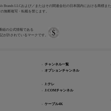
iVo Brands LLCおよび／またはその関連会社の日本国内における商標
材の無断複写・転載を禁じます。
、テレビ番組の公式情報である
スにのみ表記が許されているマークです。
チャンネル一覧
オプションチャンネル
J:テレ
J:COMチャンネル
ケーブル4K