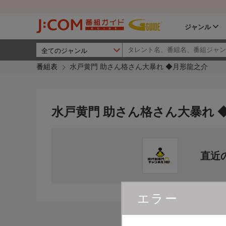
ジャンル
番組表
水戸黄門 助さん格さん大暴れ ◆月形龍之介
水戸黄門 助さん格さん大暴れ 
直近
エラー