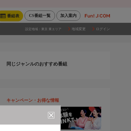
CS番組一覧
加入案内
番組表
地域変更
ログイン
設定地域：
東京 東エリア
同じジャンルのおすすめ番組
キャンペーン・お得な情報