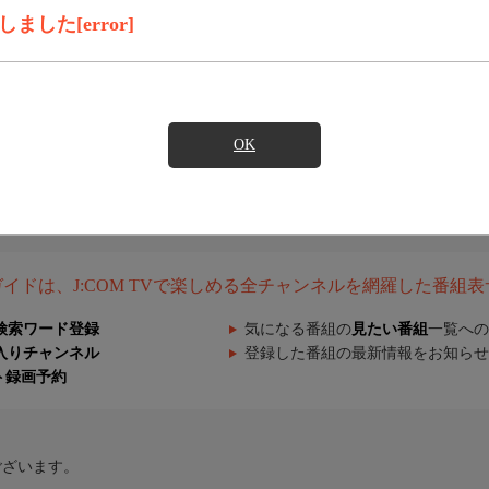
した[error]
OK
組ガイドは、J:COM TVで楽しめる全チャンネルを網羅した番組
検索ワード登録
気になる番組の
見たい番組
一覧への
入りチャンネル
登録した番組の最新情報をお知らせ
ト録画予約
ございます。