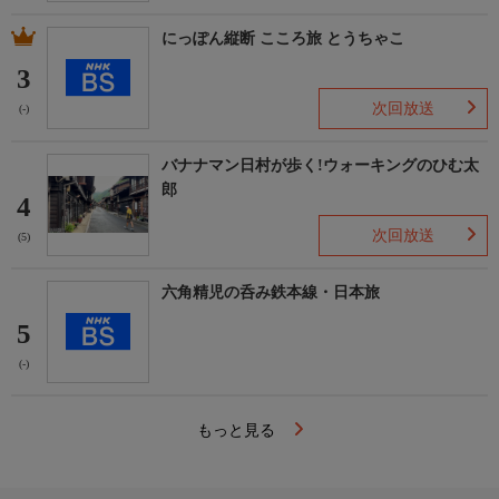
にっぽん縦断 こころ旅 とうちゃこ
3
次回放送
(-)
バナナマン日村が歩く!ウォーキングのひむ太
郎
4
次回放送
(5)
六角精児の呑み鉄本線・日本旅
5
(-)
もっと見る