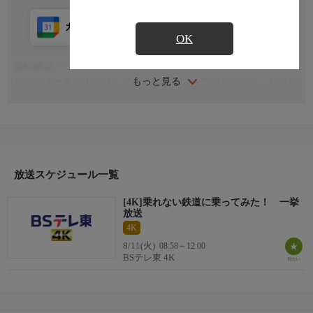
カレンダー登録
アプリ視聴
放送前
OK
番組概要
もっと見る
日本には一般の人が決して「乗れない」鉄道があります。知られ
ざる路線を走る列車があります。「働く列車…」何のために、ど
んな人たちの思いを乗せて列車は走るのか？流れる車窓の風景と
モーターや車輪のきしむ音に歴史の息吹を感じる異世界の旅。乗
れない鉄道に「乗った気分」になって、普段見ることのない景色
にゆったり浸れる情景ドキュメンタリー。その特別編集です。
放送スケジュール一覧
[4K]乗れない鉄道に乗ってみた！ 一挙
放送
4K
8/11(火)
08:58～12:00
BSテレ東 4K