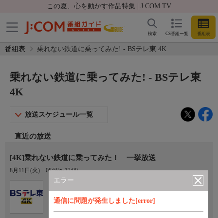
この夏、心を動かす作品特集 | J:COM TV
検索
CS番組一覧
番組表
番組表
乗れない鉄道に乗ってみた! - BSテレ東 4K
乗れない鉄道に乗ってみた! - BSテレ東
4K
放送スケジュール一覧
直近の放送
[4K]乗れない鉄道に乗ってみた！ 一挙放送
8月11日(火)
08:58〜12:00
エラー
Ch.171
BSテレ東 4K
通信に問題が発生しました[error]