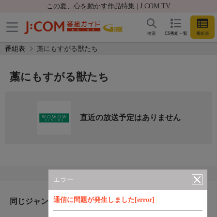
この夏、心を動かす作品特集 | J:COM TV
検索
CS番組一覧
番組表
番組表
藁にもすがる獣たち
藁にもすがる獣たち
直近の放送予定はありません
エラー
通信に問題が発生しました[error]
同じジャンルのおすすめ番組