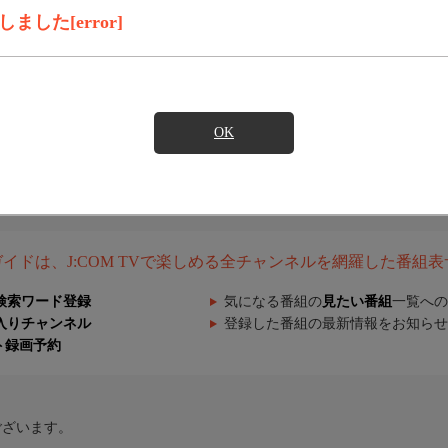
した[error]
OK
組ガイドは、J:COM TVで楽しめる全チャンネルを網羅した番組
検索ワード登録
気になる番組の
見たい番組
一覧への
入りチャンネル
登録した番組の最新情報をお知らせ
ト録画予約
ございます。