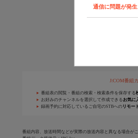
通信に問題が発生しま
J:COM番
番組表の閲覧・番組の検索・検索条件を保存する
お好みのチャンネルを選択して作成できる
お気に
録画予約に対応しているご自宅のSTBへの
リモー
番組内容、放送時間などが実際の放送内容と異なる場合が