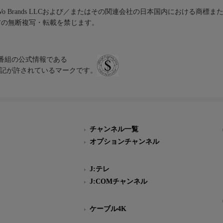
iVo Brands LLCおよび／またはその関連会社の日本国内における商標
材の無断複写・転載を禁じます。
、テレビ番組の公式情報である
スにのみ表記が許されているマークです。
チャンネル一覧
オプションチャンネル
J:テレ
J:COMチャンネル
ケーブル4K