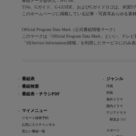
番組データ提供元：IPG Inc.
TiVo、Gガイド、G-GUIDE、およびGガイドロゴは、米国T
このホームページに掲載している記事・写真等あらゆる素
Official Program Data Mark（公式番組情報マーク）
このマークは「Official Program Data Mark」といい
「SI(Service Information)情報」を利用したサービ
番組表
ジャンル
番組検索
洋画
邦画
番組表・チラシPDF
海外ドラマ
国内ドラマ
マイメニュー
アジアドラマ
リモート録画予約
韓流まつり
お気に入りチャンネル
スポーツ
見たい番組一覧