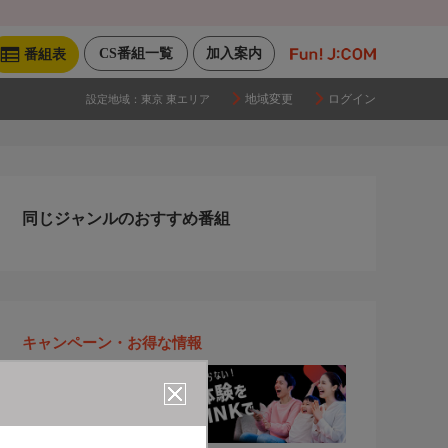
CS番組一覧
加入案内
番組表
地域変更
ログイン
設定地域：
東京 東エリア
同じジャンルのおすすめ番組
キャンペーン・お得な情報