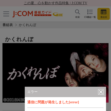
この夏、心を動かす作品特集 | J:COM TV
検索
CS番組一覧
番組表
番組表
かくれんぼ
かくれんぼ
エラー
通信に問題が発生しました[error]