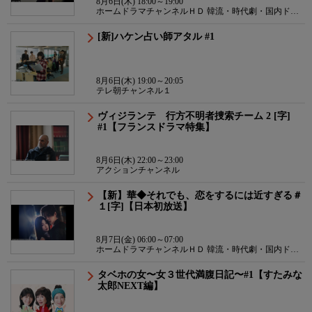
8月6日(木) 18:00～19:00
ホームドラマチャンネルＨＤ 韓流・時代劇・国内ドラ
マ
[新]ハケン占い師アタル #1
8月6日(木) 19:00～20:05
テレ朝チャンネル１
ヴィジランテ 行方不明者捜索チーム 2 [字]
#1【フランスドラマ特集】
8月6日(木) 22:00～23:00
アクションチャンネル
【新】華◆それでも、恋をするには近すぎる＃
１[字]【日本初放送】
8月7日(金) 06:00～07:00
ホームドラマチャンネルＨＤ 韓流・時代劇・国内ドラ
マ
タベホの女〜女３世代満腹日記〜#1【すたみな
太郎NEXT編】