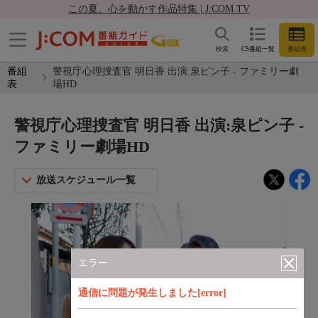
この夏、心を動かす作品特集 | J:COM TV
検索
CS番組一覧
番組表
番組
警視庁心理捜査官 明日香 出演:泉ピン子 - ファミリー劇
表
場HD
警視庁心理捜査官 明日香 出演:泉ピン子 -
ファミリー劇場HD
放送スケジュール一覧
エラー
通信に問題が発生しました[error]