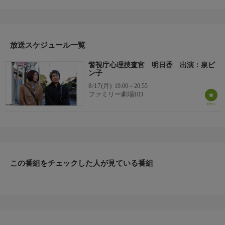
西署刑事課の警部補・柳原明日香（泉ピン子）。ある日、所轄内
で体の至るところを刃物で傷つけられた女子短大生の死体が発見
される。警察学校で明日香から指導を受けた心理捜査官・吉村爽
子（田畑智子）は犯人像について分析するが、明日香は「甘く採
点して30点」と厳しい評価を下す。しかし、警察の捜査をあざ笑
放送スケジュール一覧
うかのように新たな殺人が発生する・・・。
警視庁心理捜査官 明日香 出演：泉ピ
【スタッフ】
ン子
【原作】：黒崎視音 「警視庁心理捜査官」（徳間書店刊）
8/17(月)
19:00～20:55
【脚本】：西岡琢也 【監督】：吉川一義
ファミリー劇場HD
【キャスト】
【出演】：泉ピン子、田畑智子、ベンガル、佐野泰臣、沢井美
優、小島よしお、橋爪淳、六平直政、佐藤B作
【サブタイトル】
-
【放送・製作】
この番組をチェックした人が見ている番組
2011年初放送
【話数】
-
【視聴制限】
-