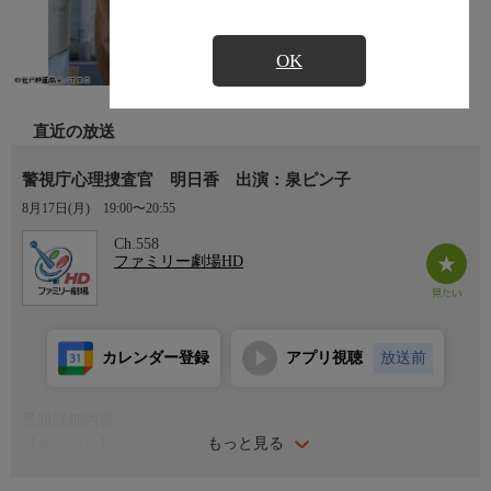
OK
直近の放送
警視庁心理捜査官 明日香 出演：泉ピン子
8月17日(月)
19:00〜20:55
Ch.558
ファミリー劇場HD
カレンダー登録
アプリ視聴
放送前
番組詳細内容
もっと見る
【あらすじ】
かつて警視庁のプロファイリング捜査のエキスパートだった蔵前