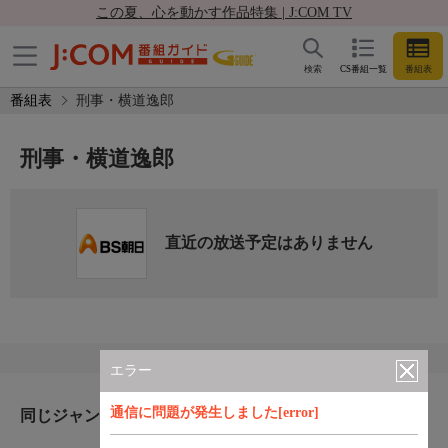
この夏、心を動かす作品特集 | J:COM TV
検索
CS番組一覧
番組表
番組表
刑事・横道逸郎
刑事・横道逸郎
直近の放送予定はありません
エラー
通信に問題が発生しました[error]
同じジャンルのおすすめ番組