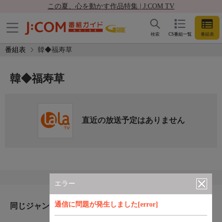
この夏、心を動かす作品特集 | J:COM TV
検索
CS番組一覧
番組表
番組表
韓◆福寿草
韓◆福寿草
直近の放送予定はありません
エラー
通信に問題が発生しました[error]
同じジャンルのおすすめ番組