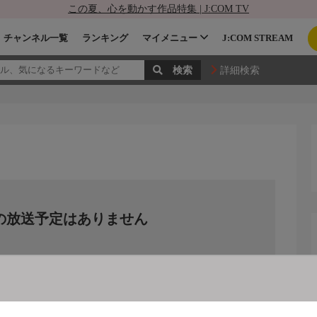
この夏、心を動かす作品特集 | J:COM TV
チャンネル一覧
ランキング
マイメニュー
J:COM STREAM
詳細検索
の放送予定はありません