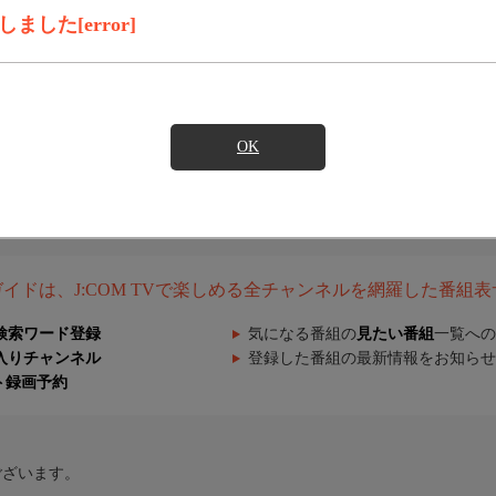
した[error]
OK
組ガイドは、J:COM TVで楽しめる全チャンネルを網羅した番組
検索ワード登録
気になる番組の
見たい番組
一覧への
入りチャンネル
登録した番組の最新情報をお知らせ
ト録画予約
ございます。