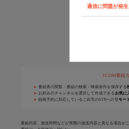
通信に問題が発生しま
J:COM番
番組表の閲覧・番組の検索・検索条件を保存する
お好みのチャンネルを選択して作成できる
お気に
録画予約に対応しているご自宅のSTBへの
リモー
番組内容、放送時間などが実際の放送内容と異なる場合が