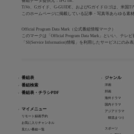
番組データ提供元：IPG Inc.
TiVo、Gガイド、G-GUIDE、およびGガイドロゴは、米国T
このホームページに掲載している記事・写真等あらゆる素
Official Program Data Mark（公式番組情報マーク）
このマークは「Official Program Data Mark」といい
「SI(Service Information)情報」を利用したサービ
番組表
ジャンル
番組検索
洋画
邦画
番組表・チラシPDF
海外ドラマ
国内ドラマ
マイメニュー
アジアドラマ
リモート録画予約
韓流まつり
お気に入りチャンネル
スポーツ
見たい番組一覧