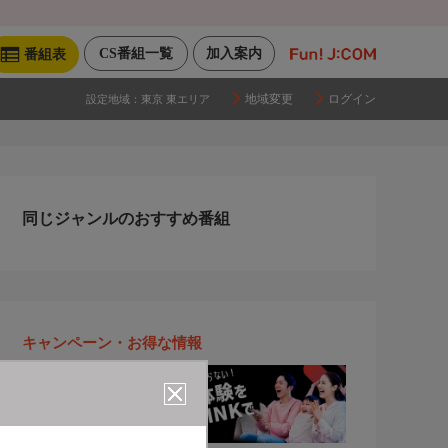
CS番組一覧
加入案内
番組表
地域変更
ログイン
設定地域：
東京 東エリア
同じジャンルのおすすめ番組
キャンペーン・お得な情報