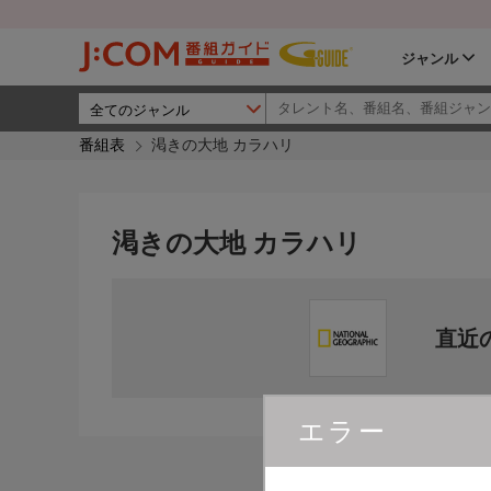
ジャンル
番組表
渇きの大地 カラハリ
渇きの大地 カラハリ
直近
エラー