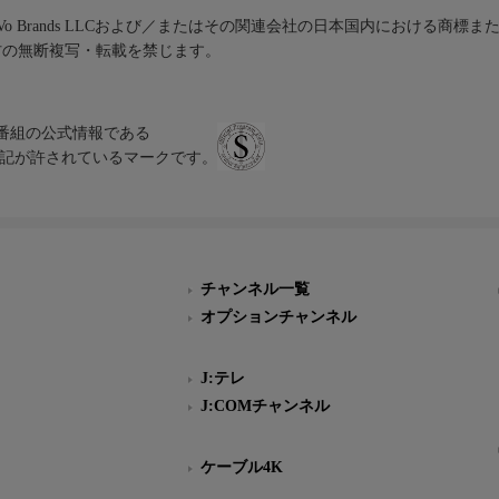
iVo Brands LLCおよび／またはその関連会社の日本国内における商標
材の無断複写・転載を禁じます。
、テレビ番組の公式情報である
スにのみ表記が許されているマークです。
チャンネル一覧
オプションチャンネル
J:テレ
J:COMチャンネル
ケーブル4K