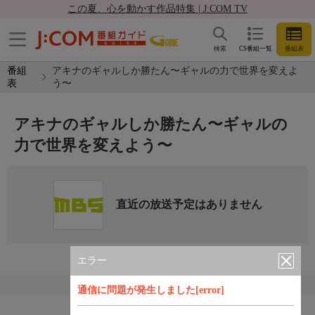
この夏、心を動かす作品特集 | J:COM TV
検索
CS番組一覧
番組表
番組
アキナのギャルしか勝たん〜ギャルの力で世界を変えよ
表
う〜
アキナのギャルしか勝たん〜ギャルの
力で世界を変えよう〜
直近の放送予定はありません
エラー
通信に問題が発生しました[error]