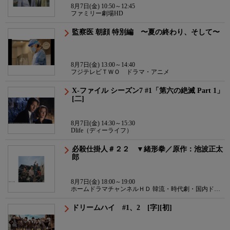
8月7日(金) 10:50～12:45
ファミリー劇場HD
監察医 朝顔 特別編 〜夏の終わり、そして〜
8月7日(金) 13:00～14:40
フジテレビＴＷＯ ドラマ・アニメ
X-ファイル シーズン7 #1「第六の絶滅 Part 1」
[二]
8月7日(金) 14:30～15:30
Dlife（ディーライフ）
必殺仕掛人＃２２ ▼緒形拳／原作：池波正太
郎
8月7日(金) 18:00～19:00
ホームドラマチャンネルＨＤ 韓流・時代劇・国内ドラ
マ
ドリームハイ #1、2 [字][初]