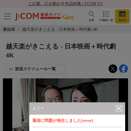
この夏、心を動かす作品特集 | J:COM TV
検索
CS番組一覧
番組表
番組表
越天楽がきこえる - 日本映画＋時代劇 4K
越天楽がきこえる - 日本映画＋時代劇
4K
放送スケジュール一覧
エラー
通信に問題が発生しました[error]