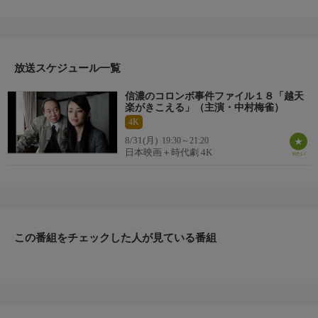
の後、死亡したのは山口宗男（清郷流号）で心筋梗塞による病死
と判明する。宗男が女性と一緒にいた目撃情報を入手するが、女
性は既に現場から立ち去っていた。それから数日後、女性の絞殺
体が発見される。女は会社経営の今野良江（中村綾）で宗男と一
緒に神社を訪れた女性と判明。竹村は、2人の関係を徹底的に捜
放送スケジュール一覧
査することに…。
信濃のコロンボ事件ファイル１８「越天
楽がきこえる」（主演・中村梅雀）
4K
8/31(月)
19:30～21:20
日本映画＋時代劇 4K
この番組をチェックした人が見ている番組