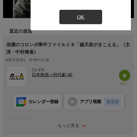
OK
直近の放送
信濃のコロンボ事件ファイル１８「越天楽がきこえる」（主
演・中村梅雀）
8月31日(月)
19:30〜21:20
Ch.436
日本映画＋時代劇 4K
カレンダー登録
アプリ視聴
放送前
番組詳細内容
もっと見る
“信濃のコロンボ”シリーズ第１８弾！長野県警捜査一課警部の竹
村（中村梅雀）は、天狗岳の神社で男性の変死体を発見する。そ